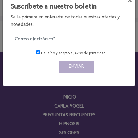
mejor precio.
Suscríbete a nuestro boletín
Como nuevo usuario de WordPress, deberías ir a
tu escritorio
Se la primera en enterarte de todas nuestras ofertas y
para borrar esta página y crear nuevas páginas para tu
novedades.
contenido. ¡Pásalo bien!
He leído y acepto el
Aviso de privacidad
INICIO
CARLA VOGEL
PREGUNTAS FRECUENTES
HIPNOSIS
SESIONES