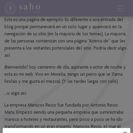
Esta es una página de ejemplo. Es diferente a una entrada del
blog porque permanecerá en un solo lugar y aparecerá en la
navegación de su sitio (en la mayoría de los temas). La mayoría
de las personas comienzan con una página “Acerca de” que les
presenta a los visitantes potenciales del sitio. Podría decir algo
así:
¡Bienvenido! Soy camarero de día, aspirante a actor de noche y
esta es mi web. Vivo en Morelia, tengo un perro que se llama
Firulais y me gusta el mezcal. (Y las tardes largas con café)
…o algo así:
La empresa Mariscos Recio fue fundada por Antonio Recio
Mata. Empezó siendo una pequeña empresa que suministraba
marisco a hoteles y restaurantes, pero poco a poco se ha ido
transformando en un gran imperio. Mariscos Recio, el mar al
×